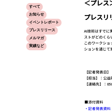
＜プレス
すべて
お知らせ
プレスリ
イベントレポート
プレスリリース
AI技術はすで
ストがどのくら
メルマガ
このワークショ
実績など
ションを通じて
【記者発表日】：
【担当】：公益
【連絡先】：0584
■添付資料
・記者発表資料（P