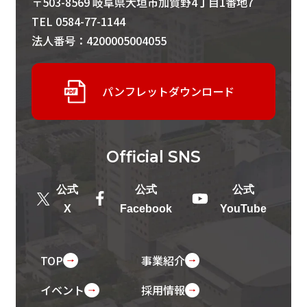
〒503-8569 岐阜県大垣市加賀野4丁目1番地7
TEL 0584-77-1144
法人番号：4200005004055
パンフレットダウンロード
Official
SNS
公式
公式
公式
X
Facebook
YouTube
TOP
事業紹介
イベント
採用情報