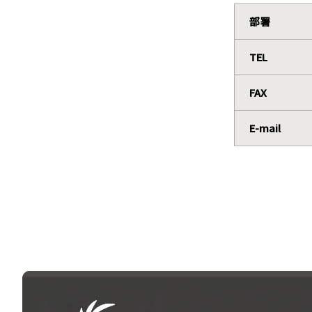
部署
TEL
FAX
E-mail