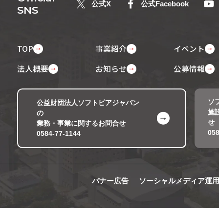
公式X
公式Facebook
SNS
TOP
事業紹介
イベント
法人概要
お知らせ
公募情報
ソ
公益財団法人ソフトピアジャパン
施
の
せ
業務・事業に関するお問合せ
058
0584-77-1144
バナー広告
ソーシャルメディア運