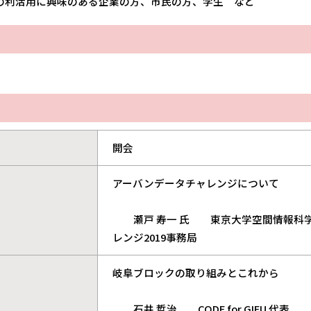
の利活用に興味のある企業の方、市民の方、学生 など
開会
アーバンデータチャレンジについて
瀬戸 寿一 氏 東京大学空間情報科学
レンジ2019事務局
岐阜ブロックの取り組みとこれから
石井 哲治 CODE for GIFU 代表