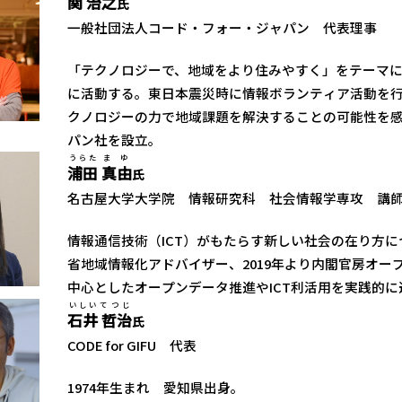
関
治之
氏
一般社団法人コード・フォー・ジャパン 代表理事
「テクノロジーで、地域をより住みやすく」をテーマ
に活動する。東日本震災時に情報ボランティア活動を
クノロジーの力で地域課題を解決することの可能性を感
パン社を設立。
うらた
まゆ
浦田
真由
氏
名古屋大学大学院 情報研究科 社会情報学専攻 講
情報通信技術（ICT）がもたらす新しい社会の在り方に
省地域情報化アドバイザー、2019年より内閣官房オ
中心としたオープンデータ推進やICT利活用を実践的
いしい
てつじ
石井
哲治
氏
CODE for GIFU 代表
1974年生まれ 愛知県出身。