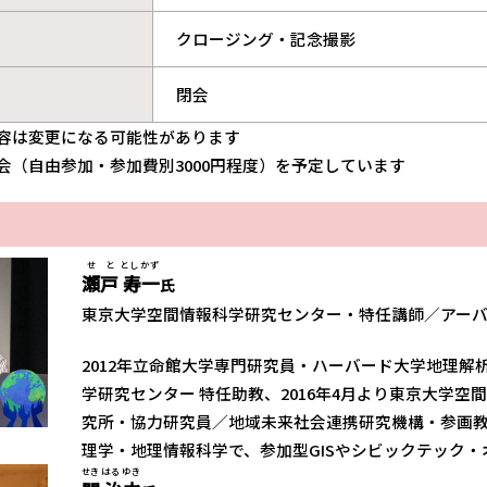
クロージング・記念撮影
閉会
内容は変更になる可能性があります
会（自由参加・参加費別3000円程度）を予定しています
せと
としかず
瀬戸
寿一
氏
東京大学空間情報科学研究センター・特任講師／アーバ
2012年立命館大学専門研究員・ハーバード大学地理
学研究センター 特任助教、2016年4月より東京大学
究所・協力研究員／地域未来社会連携研究機構・参画
理学・地理情報科学で、参加型GISやシビックテック
せき
はるゆき