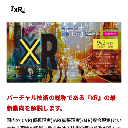
『xR』
バーチャル技術の総称である『xR』の最
新動向を解説します。
国内外でVR(仮想現実)/AR(拡張現実)/MR(複合現実)とい