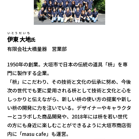
いとう
だいち
伊東
大地
氏
有限会社大橋量器 営業部
1950年の創業。大垣市で日本の伝統の道具「枡」を専
門に製作する企業。
「枡」にこだわり、その技術と文化の伝承に努め、今後
次の世代でも更に愛用される枡として技術と文化と心を
しっかりと伝えながら、新しい枡の使い方の提案や新し
い枡の開発に力を注いでいる。デザイナーやキャラクタ
ーとコラボした商品開発や、2018年には枡を若い世代
の方にも身近に楽しむことができるように大垣市商店街
内に「masu cafe」も運営。