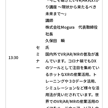
り講座 ～現状から来たるべき
未来まで～」
講師
株式会社Mogura 代表取締役
社長
久保田 瞬
セ
氏
ミ
国内外でVR/AR/MRの普及が進
13:30
ナ
んでいます。コロナ禍でもDX
ー
のツールとして注目を集めてい
るホットなXRの産業活用。ト
レーニングや３Dデータ活用、
シミュレーションなど様々な活
用法が見いだされています。世
界でのVR/AR/MRの産業活用の
イマをハードウェア、ソフトウ