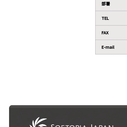
部署
TEL
FAX
E-mail