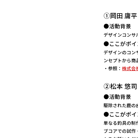
①岡田 庸平
●活動背景
デザインコンサ
●ここがポイ
デザインのコン
ンセプトから商
・参照：
株式会
②松本 悠司 
●活動背景
駆除された鹿の
●ここがポイ
単なる釣具の制
ブコアでの試作