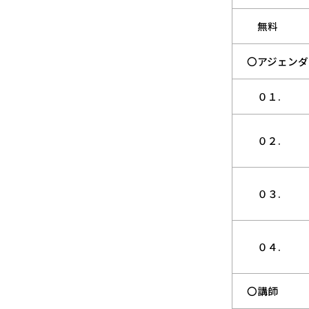
無料
〇アジェンダ
０１.
０２.
０３.
０４.
〇講師