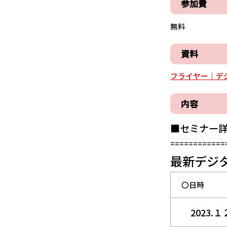
参加費
無料
資料
フライヤー｜デジ
内容
■セミナー
============
最新デジ
〇日時
2023.