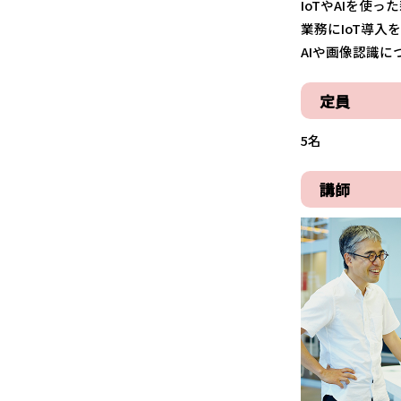
IoTやAIを使
業務にIoT導入
AIや画像認識に
定員
5名
講師