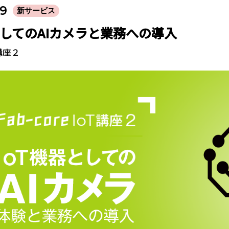
29
新サービス
としてのAIカメラと業務への導入
T講座２