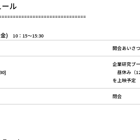
ュール
===============================
(金)
10：15～15:30
開会あいさ
企業研究ブ
30]
昼休み（12
を上映予定
閉会
】