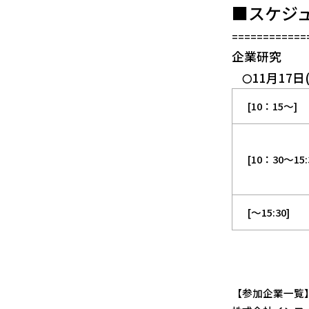
■スケジ
============
企業研究
11月17日
〇
[10：15～]
[10：30～15:
[～15:30]
【参加企業一覧