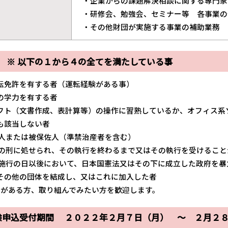
・企業からの課題解決相談に関する専門家
・研修会、勉強会、セミナー等 各事業の
・その他財団が実施する事業の補助業務
資格 ※ 以下の１から４の全てを満たしている事
転免許を有する者（運転経験がある事）
の学力を有する者
フト（文書作成、表計算等）の操作に習熟しているか、オフィス系
も該当しない者
人または被保佐人（準禁治産者を含む）
の刑に処せられ、その執行を終わるまで又はその執行を受けること
施行の日以後において、日本国憲法又はその下に成立した政府を暴
の他の団体を結成し、又はこれに加入した者
に興味がある方、取り組んでみたい方を歓迎します。
験申込受付期間 ２０２２年２月７日（月） ～ ２月２