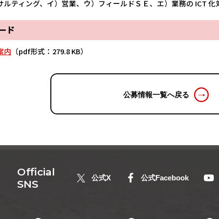
ィング、イ）営業、ウ）フィールドＳＥ、エ）業務の ICT 化対
ロード
案内
（pdf形式：279.8 KB）
公募情報一覧へ戻る
Official
公式X
公式Facebook
SNS