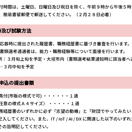
受付時間は、土曜日、日曜日及び祝日を除く、午前９時から午後５時
は、簡易書留郵便で郵送してください。（２月２８日必着）
時及び試験方法
— 応募時に提出された履歴書、職務経歴書に基づき審査を行います
— 書類選考通過者は、能力・職務経験等について面接を行います。
３月旬上旬を予定・大垣市内（書類選考結果通知時に該当者へ
 —３月中旬を予定
験申込の提出書類
真付(市販の様式で可) ・・・・・・１通
（任意の様式Ａ４サイズ） ・・・・・１通
務経歴書のいずれかに必ず「志望の動機」と「財団でやってみたい
ください。また、IT / IoT / AI / DX に関連した以下のい
の旨明記してください。