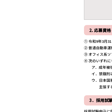
2. 応募
① 令和9年3月
② 普通自動車
③ オフィス系
④ 次のいずれ
ア．成年被後
イ．禁錮刑以上
ウ．日本国憲法
主張する政党
3．採用試
採用試験申込に