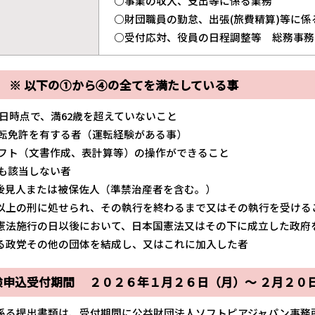
○事業の収入、支出等に係る業務
○財団職員の勤怠、出張(旅費精算)等に係
○受付応対、役員の日程調整等 総務事務
資格 ※ 以下の①から④の全てを満たしている事
31日時点で、満62歳を超えていないこと
運転免許を有する者（運転経験がある事）
ソフト（文書作成、表計算等）の操作ができること
にも該当しない者
見人または被保佐人（準禁治産者を含む。）
の刑に処せられ、その執行を終わるまで又はその執行を受ける
施行の日以後において、日本国憲法又はその下に成立した政府
その他の団体を結成し、又はこれに加入した者
験申込受付期間 ２０２６年１月２６日（月）～ ２月２０
係る提出書類は、受付期間に公益財団法人ソフトピアジャパン事務