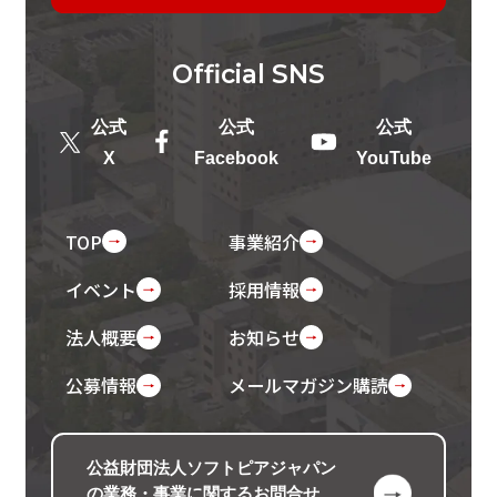
Official
SNS
公式
公式
公式
X
Facebook
YouTube
TOP
事業紹介
イベント
採用情報
法人概要
お知らせ
公募情報
メールマガジン購読
公益財団法人ソフトピアジャパン
の
業務・事業に関するお問合せ