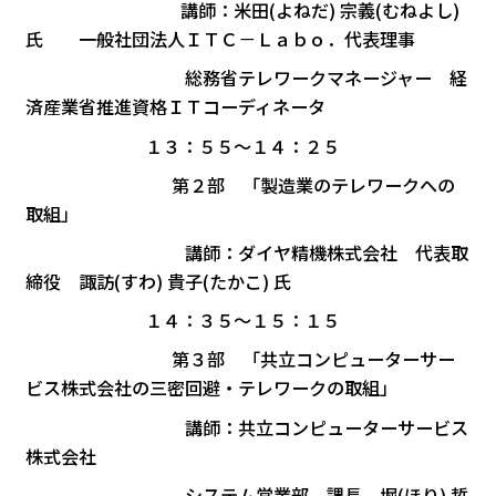
講師：米田(よねだ) 宗義(むねよし)
氏 一般社団法人ＩＴＣ－Ｌａｂｏ．代表理事
総務省テレワークマネージャー 経
済産業省推進資格ＩＴコーディネータ
１３：５５～１４：２５
第２部 「製造業のテレワークへの
取組」
講師：ダイヤ精機株式会社 代表取
締役 諏訪(すわ) 貴子(たかこ) 氏
１４：３５～１５：１５
第３部 「共立コンピューターサー
ビス株式会社の三密回避・テレワークの取組」
講師：共立コンピューターサービス
株式会社
システム営業部 課長 堀(ほり) 哲