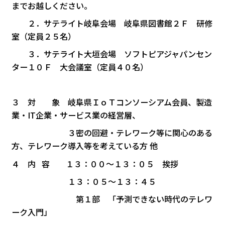
までお越しください。
２．サテライト岐阜会場 岐阜県図書館２Ｆ 研修
室（定員２５名）
３．サテライト大垣会場 ソフトピアジャパンセン
ター１０Ｆ 大会議室（定員４０名）
３ 対 象 岐阜県ＩｏＴコンソーシアム会員、製造
業・IT企業・サービス業の経営層、
３密の回避・テレワーク等に関心のある
方、テレワーク導入等を考えている方 他
４ 内 容 １３：００～１３：０５ 挨拶
１３：０５～１３：４５
第１部 「予測できない時代のテレワ
ーク入門」