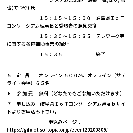
也(てつや) 氏
１５：１５～１５：３０ 岐阜県ＩｏＴ
コンソーシアム理事長と登壇者の意見交換
１５：３０～１５：３５ テレワーク等
に関する各種補助事業の紹介
１５：３５ 終了
５ 定 員 オンライン ５００名、オフライン（サテ
ライト会場）６５名
６ 参 加 費 無料（どなたでもご参加いただけます）
７ 申し込み 岐阜県ＩｏＴコンソーシアムＷｅｂサイ
トよりお申込み下さい。
申込みページ：
https://gifuiot.softopia.or.jp/event20200805/