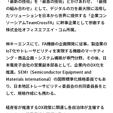
「最新の技術」を「最高の技術」とかけあわせ、「最強
の組み合わせ」として、デジタルの力を最大限に活用し
たソリューションを日本から世界に提供する「企業コン
ソーシアムTeamCrossFA」に幹事企業として参画する
株式会社オフィスエフエイ・コム所属。
㈱キーエンスにて、FA機器の企画開発に従事。製造業の
IoT化やトレーサビリティを実現する機器のマーケティ
ング・商品企画・システム構築が専⾨分野。その後、日
本電産子会社の営業副本部長として、企業内のDX化を
推進。SEMI（Semiconductor Equipment and
Materials International）の国際標準化規格委員でもあ
り、⽇本地区トレーサビリティ委員会の共同委員⻑をと
して、規格作成にも携わる。
経産省が推進するDX政策に関連し各⾃治体が主催する