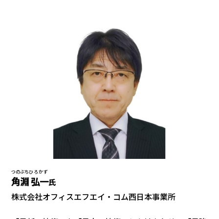
つのぶち
ひろかず
角淵
弘一
氏
株式会社オフィスエフエイ・コム⻄⽇本事業所