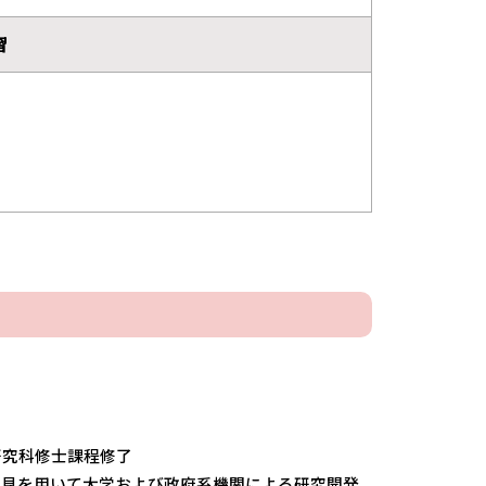
習
研究科修士課程修了
知見を用いて大学および政府系機関による研究開発