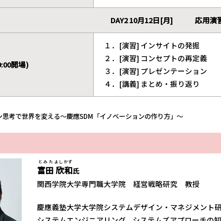
DAY2 10月12日[月] 応用演
１．[演習] インサイトの発掘
２．[演習] コンセプトの再定義
 (9:00開場)
３．[演習] プレゼンテーション
４．[講義] まとめ・振り返り
ン思考で世界を変える～慶應SDM「イノベーションの作り方」～
とみた
よしかず
富田
欣和
氏
関西学院大学専門職大学院 経営戦略研究 教授
慶應義塾大学大学院システムデザイン・マネジメント
システムエンジニアリング、システムズアプローチの