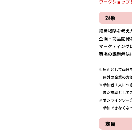
ワークショップ
対象
経営戦略を
企画・商品開発
マーケティング
職場の課題解決
※原則として両日
県外の企業の方は
※参加者１人につ
また補助としてス
※オンラインワー
参加できなくなっ
定員