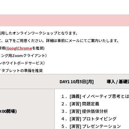
を利用したオンラインワークショップとなります。
て、以下をご用意ください。詳細は事前にメールにてご案内いたします。
境(
GooglChrome
を推奨)
ング用Zoomクライアント）
ンホワイトボードサービス）
／タブレットの準備を推奨
DAY1 10月5日[月] 導入 / 基
１．[講義] イノベーティブ思考と
２．[演習] 問題定義
 (9:00開場)
３．[演習] 提供価値分析
４．[演習] プロトタイピング
５．[演習] プレゼンテーション