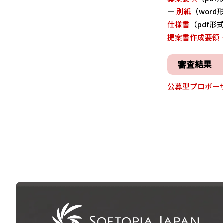
―
別紙
（word形
仕様書
（pdf形式
提案書作成要領
審査結果
公募型プロポー