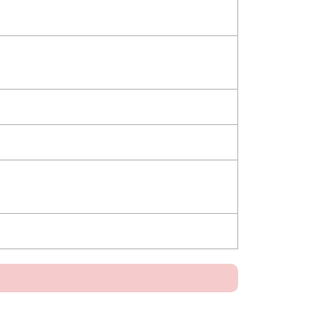
）
）
）